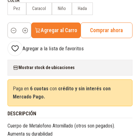
COLOR
Pez
Caracol
Niño
Hada
Agregar al Carro
Comprar ahora
Cantidad
Agregar a la lista de favoritos
Mostrar stock de ubicaciones
Paga en
6 cuotas
con
crédito y sin interés con
Mercado Pago.
DESCRIPCIÓN
Cuerpo de Metalofono Atornillado (otros son pegados).
Aumenta su durabilidad