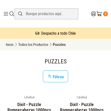
0
Despacho a todo Chile
Inicio
Todos los Productos
Puzzles
PUZZLES
Filtros
Libellud
Libellud
Dixit - Puzzle
Dixit - Puzzle
Rompecabezas 1000pcs
Rompecabezas 1000pcs