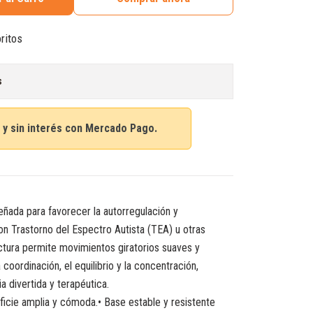
oritos
s
 y sin interés con Mercado Pago.
iseñada para favorecer la autorregulación y
con Trastorno del Espectro Autista (TEA) u otras
ctura permite movimientos giratorios suaves y
coordinación, el equilibrio y la concentración,
 divertida y terapéutica.
rficie amplia y cómoda.• Base estable y resistente