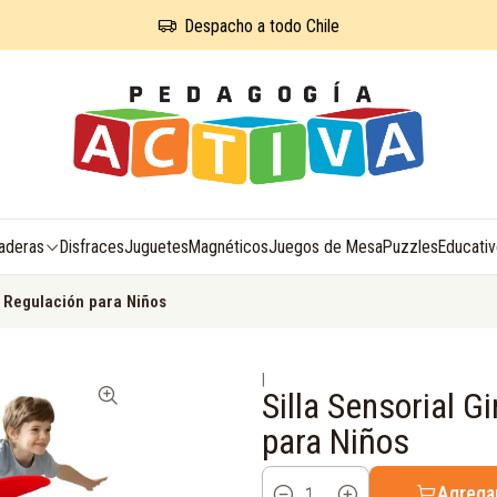
Despacho a todo Chile
aderas
Disfraces
Juguetes
Magnéticos
Juegos de Mesa
Puzzles
Educati
a Regulación para Niños
|
Silla Sensorial G
para Niños
Agregar