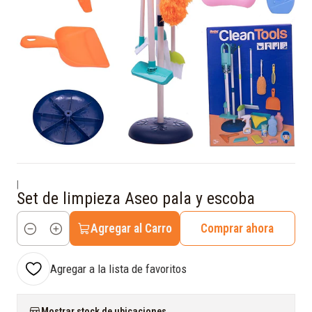
|
Set de limpieza Aseo pala y escoba
Agregar al Carro
Comprar ahora
Cantidad
Agregar a la lista de favoritos
Mostrar stock de ubicaciones