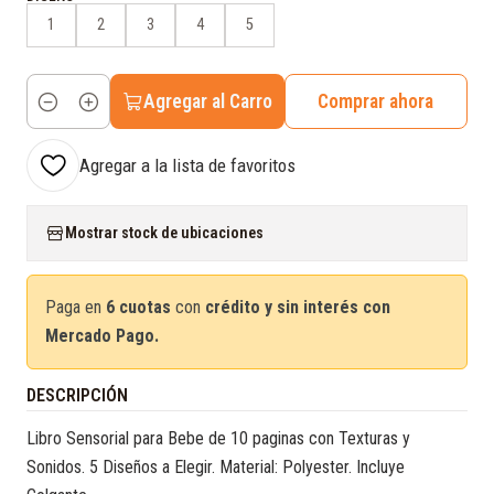
1
2
3
4
5
Agregar al Carro
Comprar ahora
Cantidad
Agregar a la lista de favoritos
Mostrar stock de ubicaciones
Paga en
6 cuotas
con
crédito y sin interés con
Mercado Pago.
DESCRIPCIÓN
Libro Sensorial para Bebe de 10 paginas con Texturas y
Sonidos. 5 Diseños a Elegir. Material: Polyester. Incluye