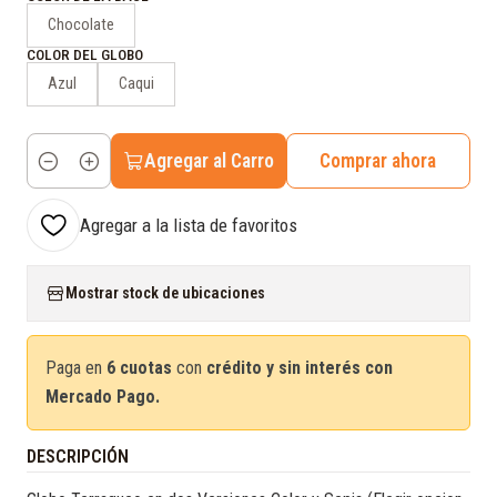
Chocolate
COLOR DEL GLOBO
Azul
Caqui
Agregar al Carro
Comprar ahora
Cantidad
Agregar a la lista de favoritos
Mostrar stock de ubicaciones
Paga en
6 cuotas
con
crédito y sin interés con
Mercado Pago.
DESCRIPCIÓN