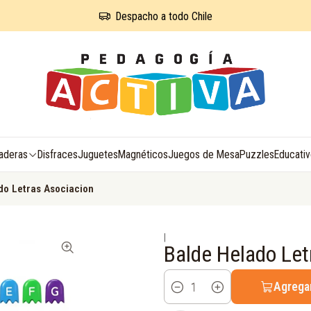
Despacho a todo Chile
aderas
Disfraces
Juguetes
Magnéticos
Juegos de Mesa
Puzzles
Educati
do Letras Asociacion
|
Balde Helado Let
Agregar
Cantidad