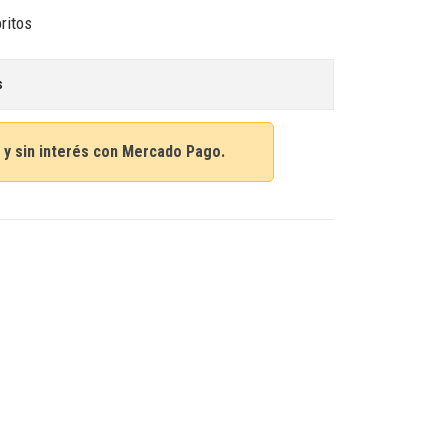
oritos
s
 y sin interés con Mercado Pago.