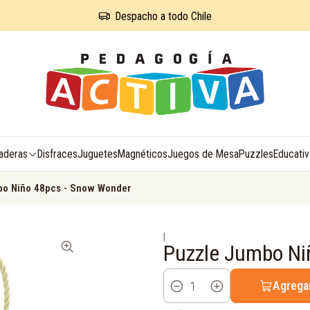
Despacho a todo Chile
aderas
Disfraces
Juguetes
Magnéticos
Juegos de Mesa
Puzzles
Educati
o Niño 48pcs - Snow Wonder
|
Puzzle Jumbo Ni
Agregar
Cantidad