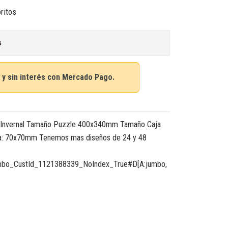
oritos
s
 y sin interés con Mercado Pago.
o Invernal Tamaño Puzzle 400x340mm Tamaño Caja
: 70x70mm Tenemos mas diseños de 24 y 48
/jumbo_CustId_1121388339_NoIndex_True#D[A:jumbo,