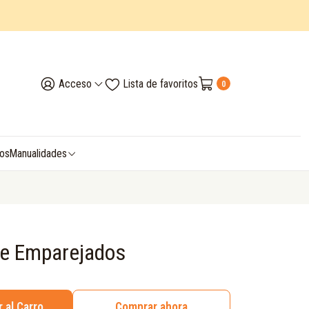
Acceso
Lista de favoritos
0
vos
Manualidades
je Emparejados
 al Carro
Comprar ahora