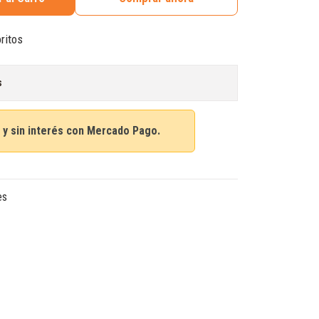
oritos
s
 y sin interés con Mercado Pago.
es