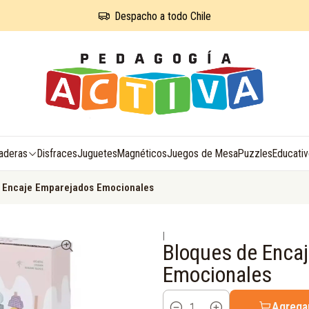
Despacho a todo Chile
aderas
Disfraces
Juguetes
Magnéticos
Juegos de Mesa
Puzzles
Educati
 Encaje Emparejados Emocionales
|
Bloques de Enca
Emocionales
Agregar