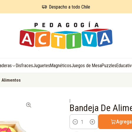
Despacho a todo Chile
aderas
Disfraces
Juguetes
Magnéticos
Juegos de Mesa
Puzzles
Educati
 Alimentos
|
Bandeja De Alim
Agregar
Cantidad