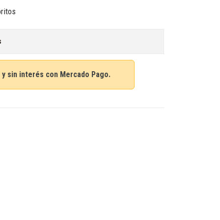
oritos
s
 y sin interés con Mercado Pago.