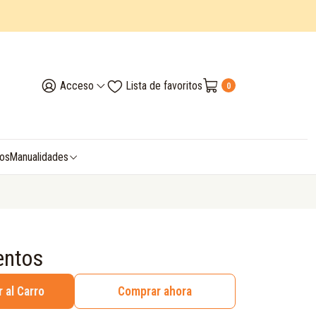
Acceso
Lista de favoritos
0
vos
Manualidades
entos
 al Carro
Comprar ahora